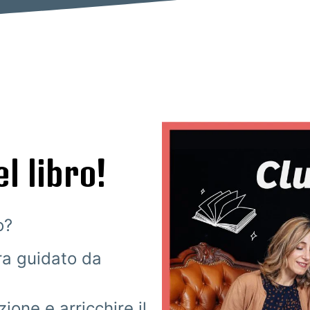
el libro!
o?
ura guidato da
ione e arricchire il