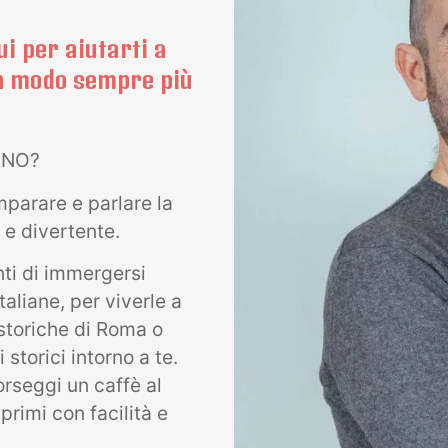
ui per aiutarti a
in modo sempre più
IANO?
mparare e parlare la
 e divertente.
ti di immergersi
aliane, per viverle a
storiche di Roma o
storici intorno a te.
orseggi un caffè al
sprimi con facilità e