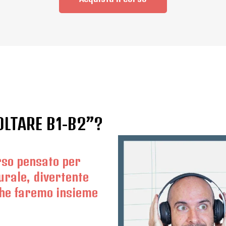
OLTARE B1-B2”?
orso pensato per
turale, divertente
 che faremo insieme