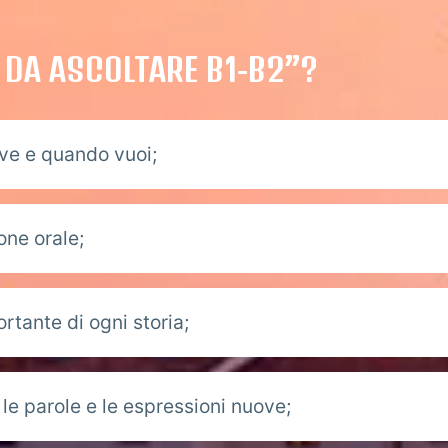
O DA ASCOLTARE B1-B2”?
ove e quando vuoi;
one orale;
ortante di ogni storia;
 le parole e le espressioni nuove;