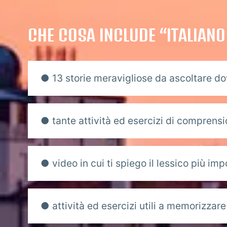
CHE COSA INCLUDE “ITALIAN
● 13 storie meravigliose da ascoltare d
● tante attività ed esercizi di comprensi
● video in cui ti spiego il lessico più imp
● attività ed esercizi utili a memorizzare